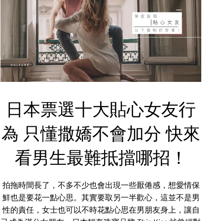
日本票選十大貼心女友行
為 只懂撒嬌不會加分 快來
看男生最難抵擋哪招！
拍拖時間長了，不多不少也會出現一些厭倦感，想愛情保
鮮也是要花一點心思。其實要取另一半歡心，這並不是男
性的責任，女士也可以不時花點心思在男朋友身上，讓自