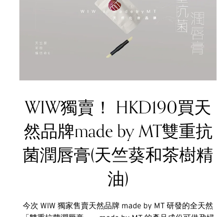
WIW獨賣！ HKD190買天
然品牌made by MT雙重抗
菌潤唇膏(天竺葵和茶樹精
油)
今次 WIW 獨家售賣天然品牌 made by MT 研發的全天然