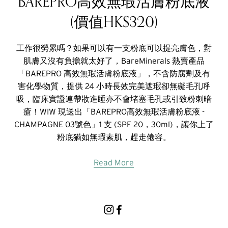
BAREPRO高效無瑕活膚粉底液
(價值HK$320)
工作很勞累嗎？如果可以有一支粉底可以提亮膚色，對
肌膚又沒有負擔就太好了，BareMinerals 熱賣產品
「BAREPRO 高效無瑕活膚粉底液」，不含防腐劑及有
害化學物質，提供 24 小時長效完美遮瑕卻無礙毛孔呼
吸，臨床實證連帶妝進睡亦不會堵塞毛孔或引致粉刺暗
瘡！WIW 現送出「BAREPRO高效無瑕活膚粉底液 -
CHAMPAGNE 03號色」1 支 (SPF 20，30ml)，讓你上了
粉底猶如無瑕素肌，趕走倦容。
Read More