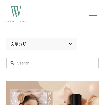
O
p
e
n
M
e
n
u
文章分類