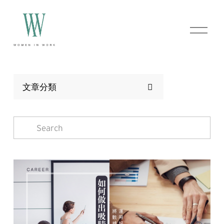
O
p
e
n
M
e
n
文章分類
u