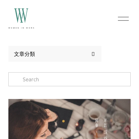
O
p
e
n
M
e
n
文章分類
u