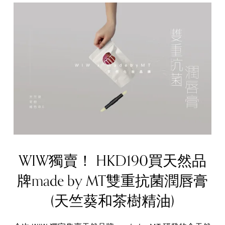
WIW獨賣！ HKD190買天然品
牌made by MT雙重抗菌潤唇膏
(天竺葵和茶樹精油)