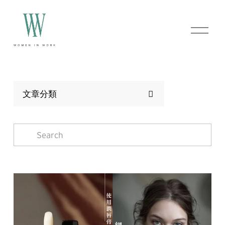
O
p
e
n
M
e
n
u
文章分類