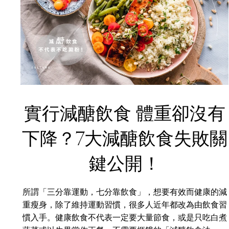
實行減醣飲食 體重卻沒有
下降？7大減醣飲食失敗關
鍵公開！
所謂「三分靠運動，七分靠飲食」，想要有效而健康的減
重瘦身，除了維持運動習慣，很多人近年都改為由飲食習
慣入手。健康飲食不代表一定要大量節食，或是只吃白煮