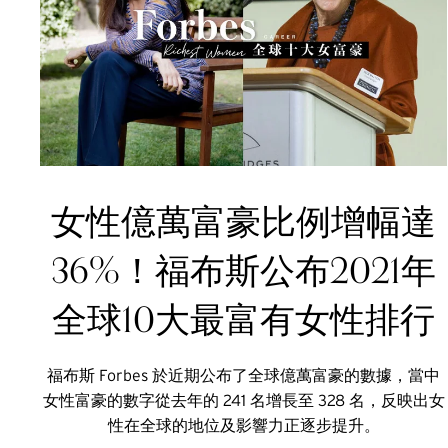
女性億萬富豪比例增幅達
36%！福布斯公布2021年
全球10大最富有女性排行
福布斯 Forbes 於近期公布了全球億萬富豪的數據，當中
女性富豪的數字從去年的 241 名增長至 328 名，反映出女
性在全球的地位及影響力正逐步提升。