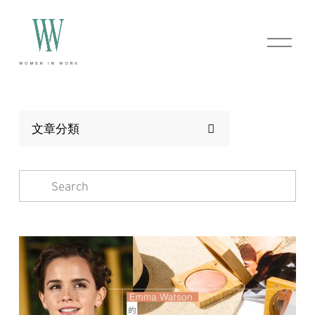
O
p
e
n
M
e
n
文章分類
u