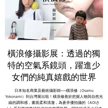
橫浪修攝影展：透過的獨
特的空氣系鏡頭，躍進少
女們的純真嬉戲的世界
日本知名商業及藝術攝影師──橫浪修（Osamu
Yokonami）到台灣展出啦！橫浪修善於把握人物與自然光
線的調和感，畫面柔和清澈，為蒼井優拍攝的《AOIさ