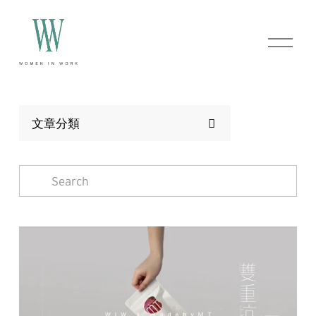
O
p
e
n
M
e
n
文章分類
u