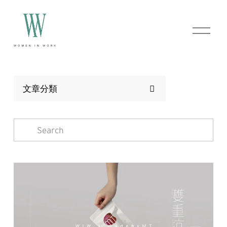
O
p
e
n
M
e
n
文章分類
u