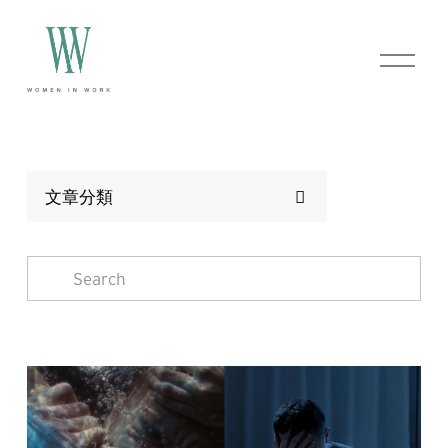
O
p
e
n
M
e
n
u
文章分類