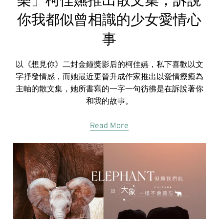
你我都似曾相識的少女愛情心
事
以《想見你》二封金鐘獎影后的柯佳嬿，私下喜歡以文
字抒發情感，而她最近更晉升成作家推出以愛情療癒為
主軸的散文集，她所書寫的一字一句彷彿是在訴說著你
和我的故事。
Read More