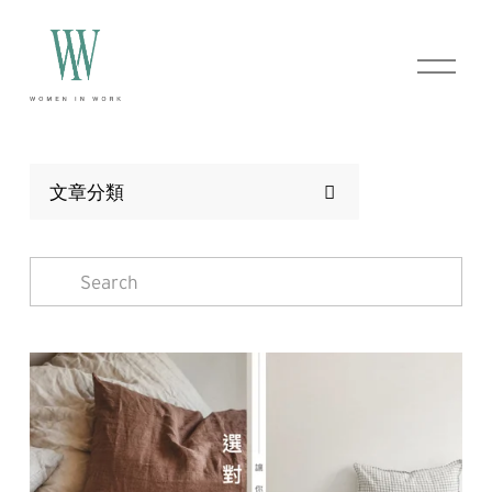
O
p
e
n
M
e
n
文章分類
u