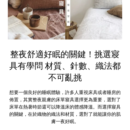
整夜舒適好眠的關鍵！挑選寢
具有學問 材質、針數、織法都
不可亂挑
想要一個良好的睡眠體驗，許多人重視床具或者睡房的
佈置，其實整夜親膚的床單寢具選擇更為重要，選對了
床單在熱暑時節還可以降溫床的體感降溫。而選擇寢具
的關鍵，在於織物的織法和材質，選對了就能讓你的肌
膚一夜好眠。