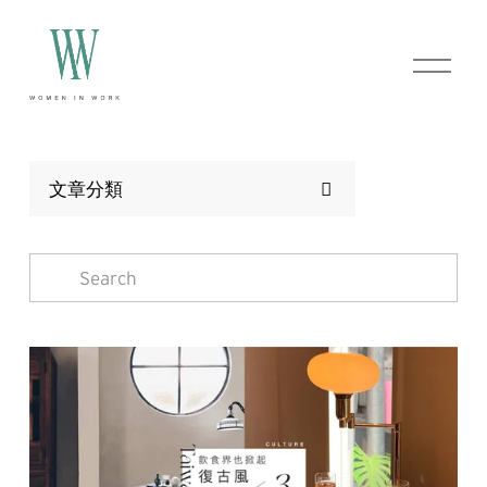
O
p
e
n
M
e
n
文章分類
u