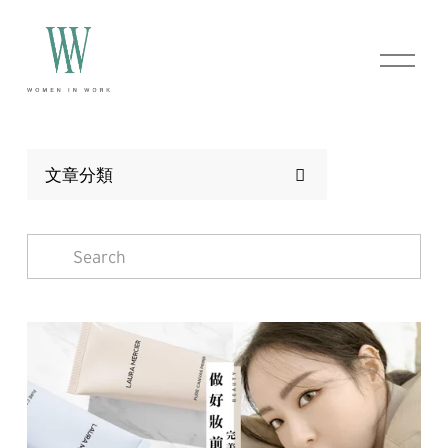
O
p
e
n
M
e
n
文章分類
u