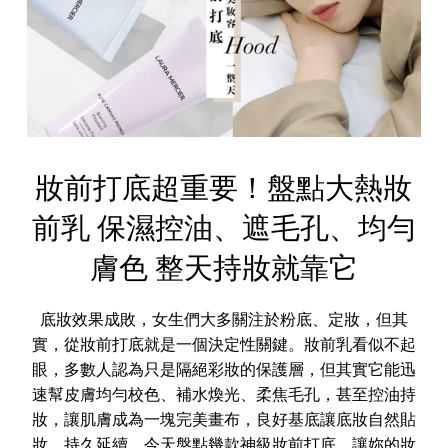
妝前打底超重要！盤點大熱妝
前乳 保濕控油、遮毛孔、均勻
膚色 整天持妝就靠它
底妝效果成敗，女生們大多關注於粉底、定妝，但其
實，從妝前打底就是一個決定性關鍵。妝前乳看似不起
眼，多數人認為只是隔絕彩妝的保護層，但其實它能迅
速幫皮膚均勻校色、補水煥光、柔焦毛孔，甚至控油持
妝，讓肌膚成為一塊完美畫布，良好基底讓底妝自然貼
妝、持久延續。今天盤點幾款神級妝前打底，讓妳的妝