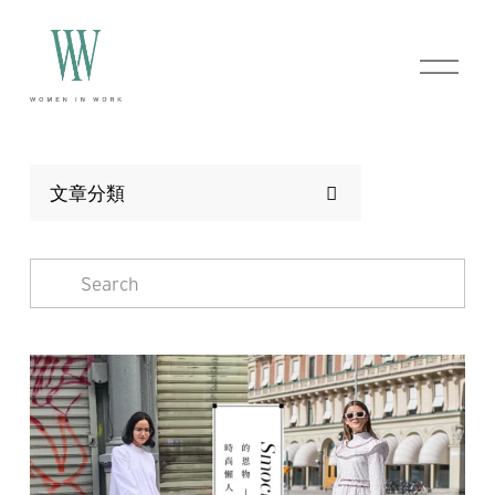
O
p
e
n
M
e
n
文章分類
u