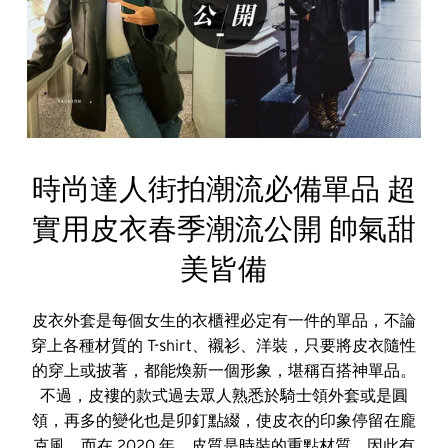
時尚達人街拍潮流必備單品 超
實用皮衣春季潮流公開 帥氣甜
美皆備
皮衣外套是每個女生的衣櫃裡必定有一件的單品，不論
穿上各種材質的 T-shirt、襯衫、洋裝，只要將皮衣隨性
的穿上或披著，都能煥新一個形象，堪稱百搭神單品。
不過，皮褸的款式過去眾人熟悉於騎士領外套或是圓
領，再多的變化也是卯釘點綴，使皮衣的印象停留在龐
克風。而在 2020 年，皮質是時裝的重點材質，因此有