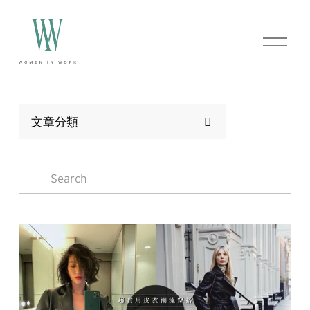
O
p
e
n
M
e
n
文章分類
u