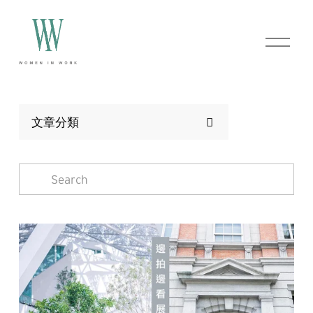
O
p
e
n
M
e
n
文章分類
u