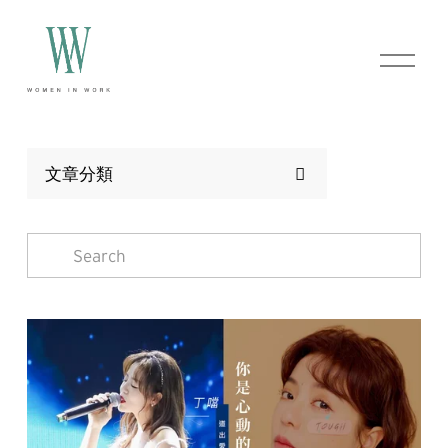
O
p
e
n
M
e
n
文章分類
u