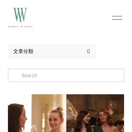
O
p
e
n
M
e
n
文章分類
u