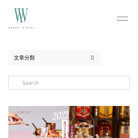
O
p
e
n
M
e
n
u
文章分類