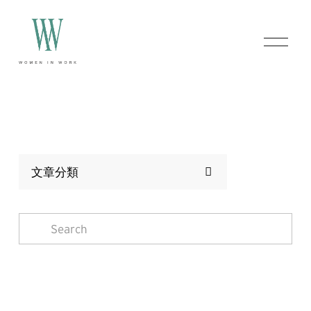
O
p
e
n
M
e
n
u
文章分類