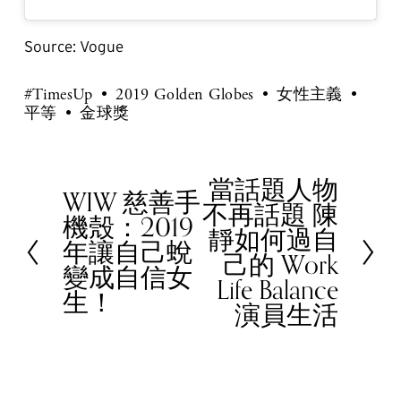
Source: Vogue
#TimesUp
2019 Golden Globes
女性主義
平等
金球獎
當話題人物
N
WIW 慈善手
P
不再話題 陳
e
機殼：2019
r
靜如何過自
x
年讓自己蛻
e
己的 Work
t
變成自信女
v
Life Balance
生！
i
演員生活
o
u
s