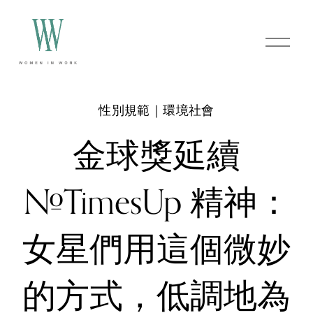
O
p
e
n
M
e
性別規範｜環境社會
n
u
金球獎延續
#TimesUp 精神：
女星們用這個微妙
的方式，低調地為