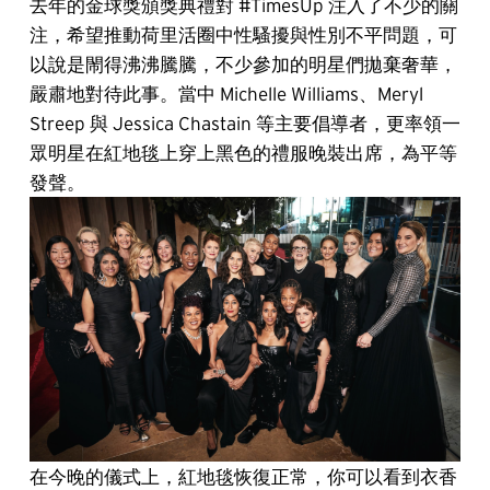
去年的金球獎頒獎典禮對 #TimesUp 注入了不少的關
注，希望推動荷里活圈中性騷擾與性別不平問題，可
以說是閙得沸沸騰騰，不少參加的明星們拋棄奢華，
嚴肅地對待此事。當中 Michelle Williams、Meryl
Streep 與 Jessica Chastain 等主要倡導者，更率領一
眾明星在紅地毯上穿上黑色的禮服晚裝出席，為平等
發聲。
在今晚的儀式上，紅地毯恢復正常，你可以看到衣香