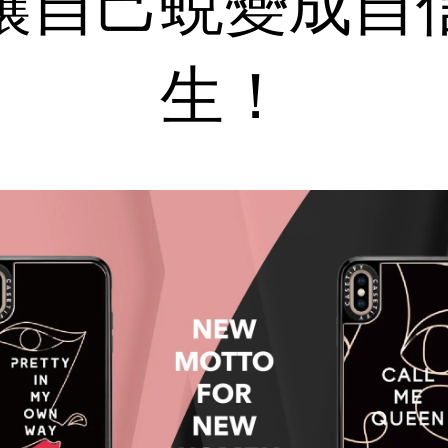
讓自己蛻變成自
生！