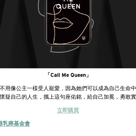
「Call Me Queen」
不用像公主一樣受人寵愛，因為她們可以成為自己生命
懷疑自己的人生，攜上這句座佑銘，給自己加冕，勇敢
立即購買
港乳癌基金會