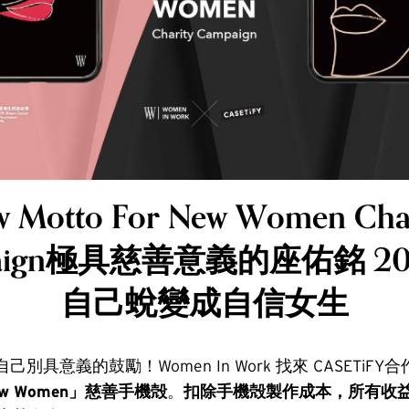
 Motto For New Women Cha
ign
極具慈善意義的座佑銘 20
自己
蛻變
成自信女生
別具意義的鼓勵！Women In Work 找來 CASETiFY
 New Women」慈善手機殻
。
扣除手機殻製作成本，所有收