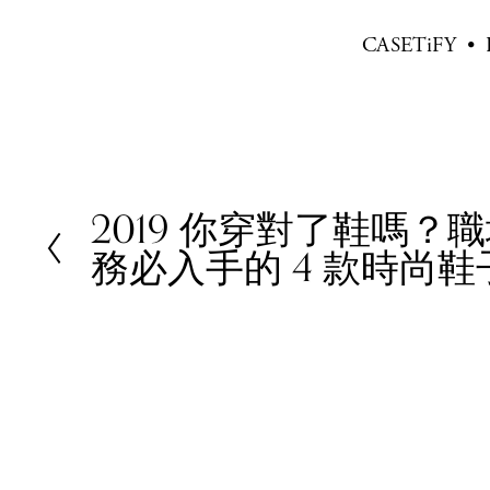
CASETiFY
2019 你穿對了鞋嗎？職場
P
務必入手的 4 款時尚鞋
r
e
v
i
o
u
s