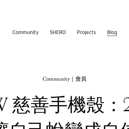
Community
SHERO
Projects
Blog
Community｜會員
W 慈善手機殼：2