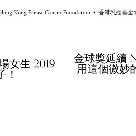
Hong Kong Breast Cancer Foundation
香港乳癌基金
金球獎延續 #
N
女生 2019
用這個微妙
e
子！
x
t