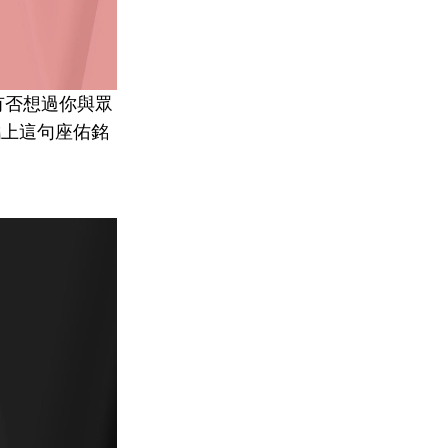
有否想過你與眾
攜上這句座佑銘