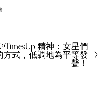
會
TimesUp 精神：女星們
的方式，低調地為平等發
聲！