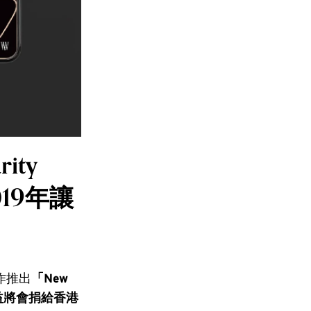
rity
19年讓
合作推出
「New
益將會捐給香港