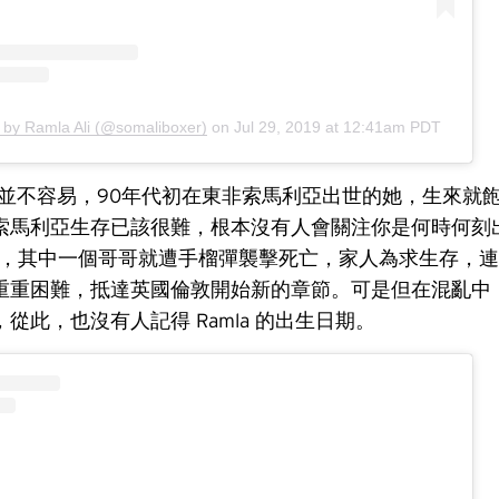
 by Ramla Ali (@somaliboxer)
on
Jul 29, 2019 at 12:41am PDT
li 的路並不容易，90年代初在東非索馬利亞出世的她，生來
索馬利亞生存已該很難，根本沒有人會關注你是何時何刻出生
嬰兒時，其中一個哥哥就遭手榴彈襲擊死亡，家人為求生存，
重重困難，抵達英國倫敦開始新的章節。可是但在混亂中
從此，也沒有人記得 Ramla 的出生日期。