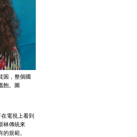
貧困，整個國
溫飽。圖
哥哥在電視上看到
斯林傳統來
有的規範。