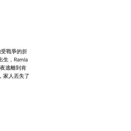
就飽受戰爭的折
，Ramla
連夜逃離到肯
，家人丟失了