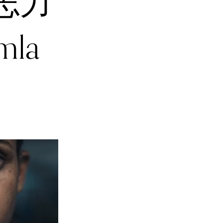
志力
la