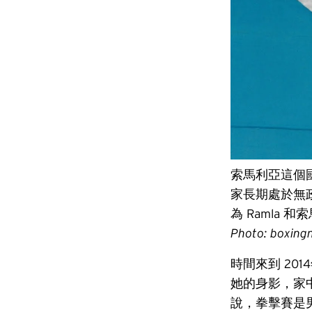
索馬利亞這個
家長期處於無
為 Ramla 
Photo: boxing
時間來到 20
她的身影，家
說，拳擊賽是