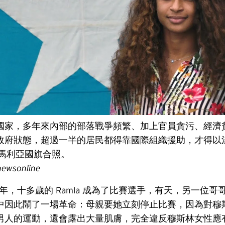
國家，多年來內部的部落戰爭頻繁、加上官員貪污、經濟
政府狀態，超過一半的居民都得靠國際組織援助，才得以
和索馬利亞國旗合照。
newsonline
14年，十多歲的 Ramla 成為了比賽選手，有天，另一位
中因此鬧了一場革命：母親要她立刻停止比賽，因為對穆
男人的運動，還會露出大量肌膚，完全違反穆斯林女性應