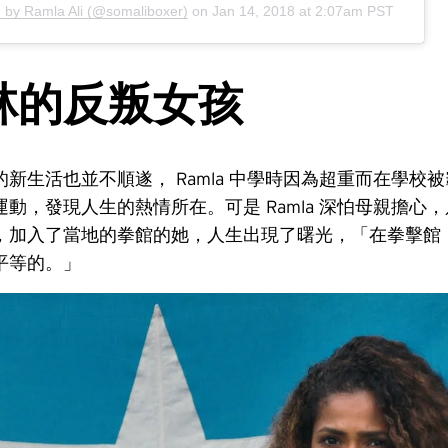
d by Ramla Ali (@somaliboxer)
on
Jan 14, 2018 at 2:07am PST
林的反叛女孩
新生活也並不順遂， Ramla 中學時因為超重而在學校
動，發現人生的熱情所在。可是 Ramla 深怕母親擔心
，加入了當地的拳館的她，人生出現了曙光，「在拳擊館
平等的。」