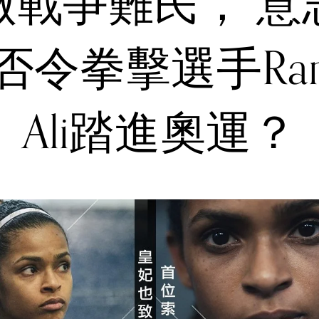
做戰爭難民， 意
否令拳擊選手Ram
Ali踏進奧運？