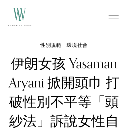
O
p
e
n
M
e
性別規範｜環境社會
n
u
伊朗女孩 Yasaman
Aryani 掀開頭巾 打
破性別不平等「頭
紗法」訴說女性自