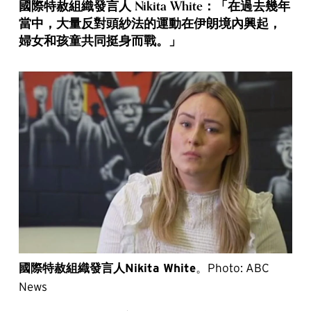
國際特赦組織發言人 Nikita White：「在過去幾年
當中，大量反對頭紗法的運動在伊朗境內興起，
婦女和孩童共同挺身而戰。」
國際特赦組織發言人Nikita White
。Photo: ABC
News