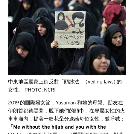
中東地區國家上街反對「頭紗法」 (Veiling laws) 的
女性。 PHOTO: NCRI
2019 的國際婦女節，Yasaman 和她的母親、朋友在
伊朗首都德黑蘭，脫下她們的頭巾，在專屬女性的火
車車廂內，提著一籃花朵分送給每位女性，並呼喊：
「Me without the hijab and you with the