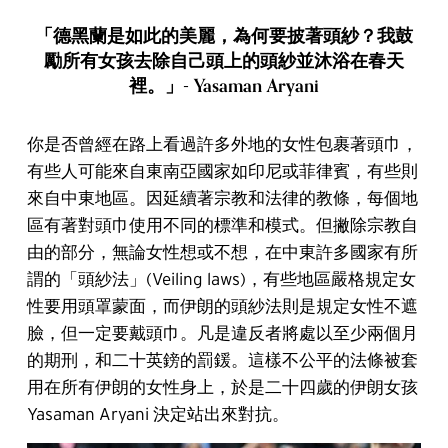
「德黑蘭是如此的美麗，為何要披著頭紗？我鼓
勵所有女孩去除自己頭上的頭紗並沐浴在春天
裡。」- Yasaman Aryani
你是否曾經在路上看過許多外地的女性包裹著頭巾，
有些人可能來自東南亞國家如印尼或菲律賓，有些則
來自中東地區。因延續著宗教和法律的教條，每個地
區有著對頭巾使用不同的標準和模式。但撇除宗教自
由的部分，無論女性想或不想，在中東許多國家有所
謂的「頭紗法」(Veiling laws)，有些地區嚴格規定女
性要用頭罩蒙面，而伊朗的頭紗法則是規定女性不遮
臉，但一定要戴頭巾。凡是違反者將處以至少兩個月
的期刑，和二十英鎊的罰鍰。這樣不公平的法條被套
用在所有伊朗的女性身上，於是二十四歲的伊朗女孩
Yasaman Aryani 決定站出來對抗。