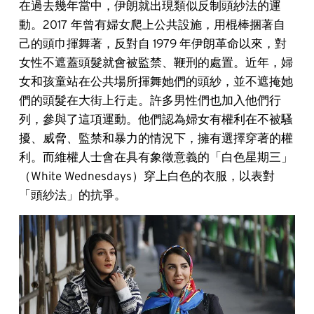
在過去幾年當中，伊朗就出現類似反制頭紗法的運
動。2017 年曾有婦女爬上公共設施，用棍棒捆著自
己的頭巾揮舞著，反對自 1979 年伊朗革命以來，對
女性不遮蓋頭髮就會被監禁、鞭刑的處置。近年，婦
女和孩童站在公共場所揮舞她們的頭紗，並不遮掩她
們的頭髮在大街上行走。許多男性們也加入他們行
列，參與了這項運動。他們認為婦女有權利在不被騷
擾、威脅、監禁和暴力的情況下，擁有選擇穿著的權
利。而維權人士會在具有象徵意義的「白色星期三」
（White Wednesdays）穿上白色的衣服，以表對
「頭紗法」的抗爭。