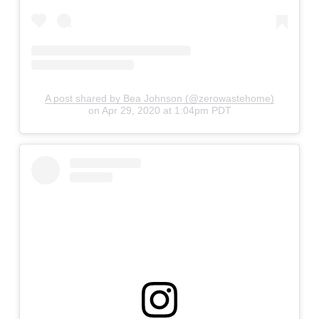
A post shared by Bea Johnson (@zerowastehome)
on
Apr 29, 2020 at 1:04pm PDT