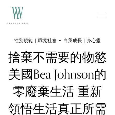
O
p
e
n
M
e
性別規範｜環境社會
自我成長｜身心靈
n
u
捨棄不需要的物慾
美國Bea Johnson的
零廢棄生活 重新
領悟生活真正所需