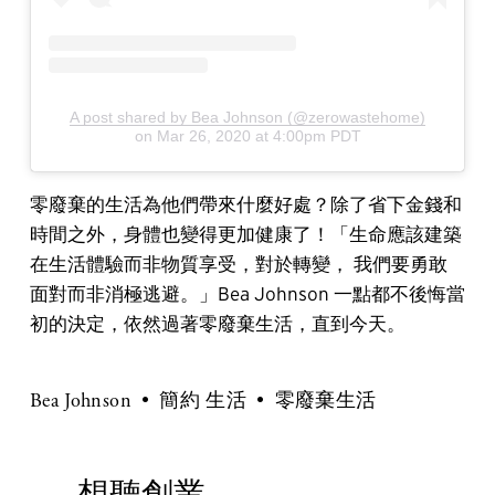
A post shared by Bea Johnson (@zerowastehome)
on
Mar 26, 2020 at 4:00pm PDT
零廢棄的生活為他們帶來什麼好處？除了省下金錢和
時間之外，身體也變得更加健康了！「生命應該建築
在生活體驗而非物質享受，對於轉變， 我們要勇敢
面對而非消極逃避。」Bea Johnson 一點都不後悔當
初的決定，依然過著零廢棄生活，直到今天。
Bea Johnson
簡約 生活
零廢棄生活
想聽創業、
P