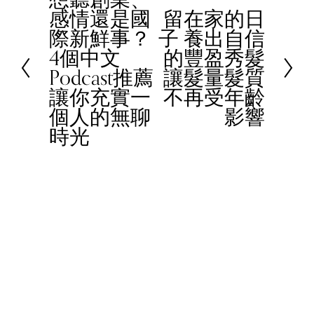
感情還是國
留在家的日
r
N
際新鮮事？
子 養出自信
e
e
4個中文
的豐盈秀髮
v
x
Podcast推薦
讓髮量髮質
i
t
讓你充實一
不再受年齡
o
個人的無聊
影響
u
時光
s