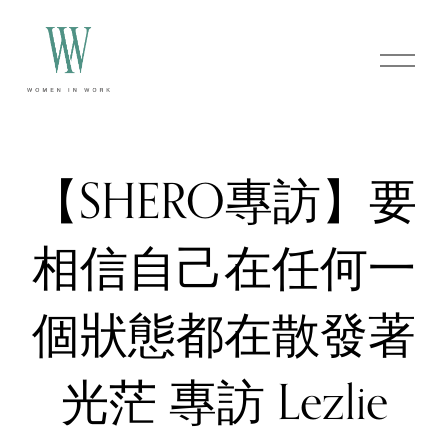
O
p
e
n
M
e
n
【SHERO專訪】要
u
相信自己在任何一
個狀態都在散發著
光茫 專訪 Lezlie