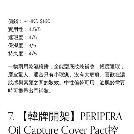
價錢：～HKD $160
實用性：4.5/5
遮瑕度：4/5
保濕度：3/5
持久度：4/5
一物兩用乾濕粉餅，全能型底妝兼補妝，輕度遮瑕，
磨皮驚人。適合只有小瑕疵、沒有大疤痕、喜歡在濃
妝感與素顏之間的妝效。中性偏乾可用，油肌於需要
時可攜帶出門補妝。
7. 【韓牌開架】PERIPERA
Oil Capture Cover Pact控