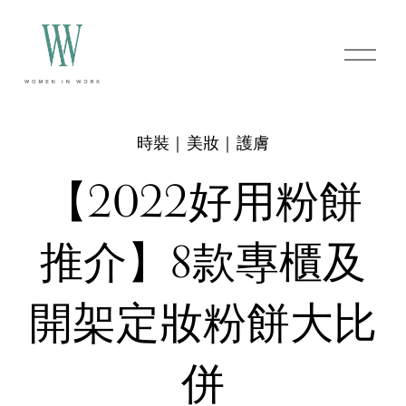
O
p
e
n
M
e
時裝｜美妝｜護膚
n
u
【2022好用粉餅
推介】8款專櫃及
開架定妝粉餅大比
併