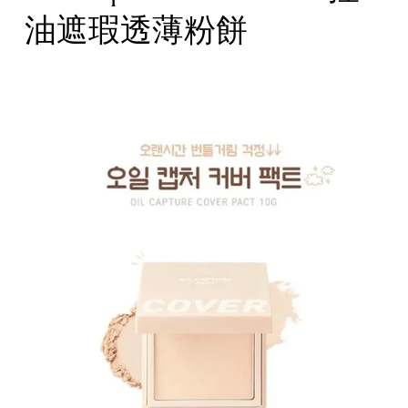
油遮瑕透薄粉餅