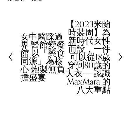
【2023米蘭
N
時裝周】為
e
女中醫踩過
P
新時代女性
x
界 醫館變餐
r
而設，一件
t
館 以「藥食
e
可以從18歲
同源」為核
v
穿到80歲的
心 炮製無負
i
大衣——認識
擔盛宴
o
MaxMara 的
u
八大重點
s