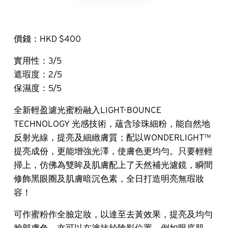
價錢：HKD $400
實用性：3/5
遮瑕度：2/5
保濕度：5/5
全新輕盈濾光蜜粉融入LIGHT-BOUNCE 
TECHNOLOGY 光感技術，蘊含珍珠細粉，能自然地
反射光線，提亮及細緻膚質；配以WONDERLIGHT™ 
提亮成份，更能增強光澤，使膚色更均勻。只要輕輕
掃上，仿佛為雙眸及肌膚配上了天然補光濾鏡，瞬間
修飾黑眼圈及肌膚暗沉色素，全日打造明亮無瑕妝
容！
可作蜜粉作全臉定妝，以達至去黃效果，提亮及均勻
臉部膚色。亦可以在塗抹於陰影位置，例如眼底肌