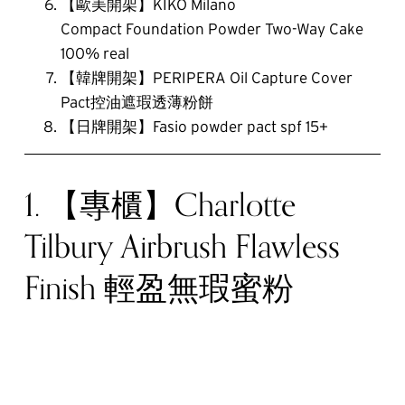
【歐美開架】KIKO Milano
Compact Foundation Powder Two-Way Cake
100% real
【韓牌開架】PERIPERA Oil Capture Cover
Pact控油遮瑕透薄粉餅
【日牌開架】Fasio powder pact spf 15+
1. 【專櫃】Charlotte
Tilbury Airbrush Flawless
Finish 輕盈無瑕蜜粉