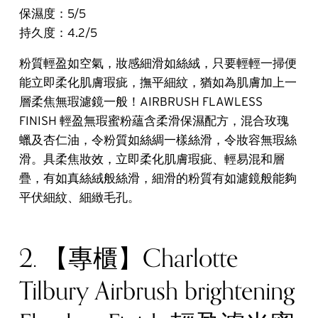
保濕度：5/5
持久度：4.2/5
粉質輕盈如空氣，妝感細滑如絲絨，只要輕輕一掃便
能立即柔化肌膚瑕疵，撫平細紋，猶如為肌膚加上一
層柔焦無瑕濾鏡一般！AIRBRUSH FLAWLESS 
FINISH 輕盈無瑕蜜粉蘊含柔滑保濕配方，混合玫瑰
蠟及杏仁油，令粉質如絲綢一樣絲滑，令妝容無瑕絲
滑。具柔焦妝效，立即柔化肌膚瑕疵、輕易混和層
疊，有如真絲絨般絲滑，細滑的粉質有如濾鏡般能夠
平伏細紋、細緻毛孔。
2. 【專櫃】Charlotte
Tilbury Airbrush brightening