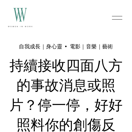
O
p
e
n
M
e
自我成長｜身心靈
電影｜音樂｜藝術
n
u
持續接收四面八方
的事故消息或照
片？停一停，好好
照料你的創傷反