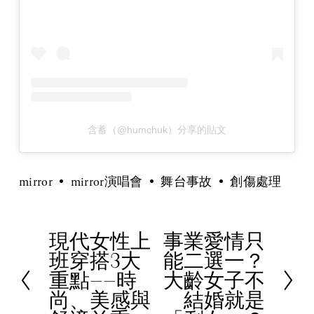
含蓄（@humchuk）分享的貼文
mirror
mirror演唱會
舞台事故
創傷處理
現代女性上
事業愛情只
P
N
班穿搭3大
能二選一？
r
e
重點——時
大齡女子不
e
x
尚、美感與
結婚就是
v
t