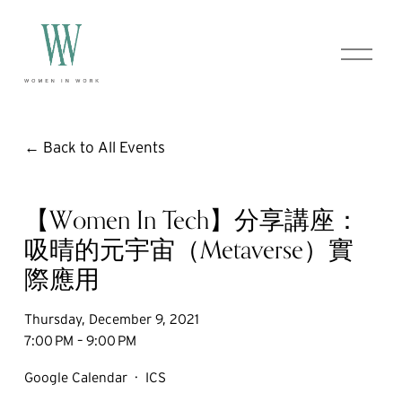
O
p
e
n
M
e
Back to All Events
n
u
【Women In Tech】分享講座：
吸晴的元宇宙（Metaverse）實
際應用
Thursday, December 9, 2021
7:00 PM
9:00 PM
Google Calendar
ICS