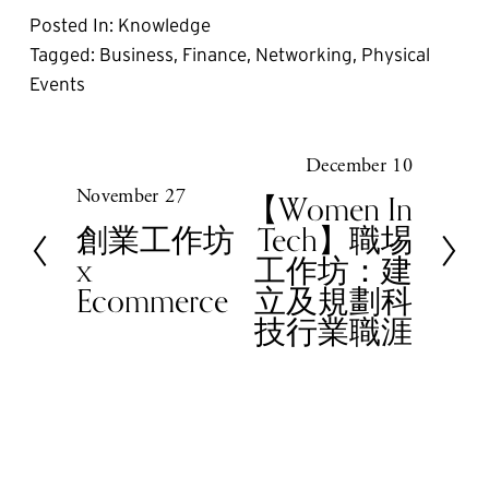
Posted In:
Knowledge
Tagged:
Business
,
Finance
,
Networking
,
Physical
Events
December 10
N
November 27
e
P
【Women In
x
r
創業工作坊
Tech】職埸
t
e
x
工作坊：建
v
Ecommerce
立及規劃科
i
技行業職涯
o
u
s