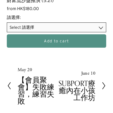
財富流沙盤推演 (5.21)
from HK$180.00
請選擇:
Add to cart
May 20
P
June 10
N
r
【會員聚
e
SUBPORT療
e
會】失敗練
x
癒內在小孩
v
習，練習失
t
工作坊
i
敗
o
u