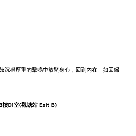
薩滿鼓沉穩厚重的擊鳴中放鬆身心，回到內在。如回歸
D1室(觀塘站 Exit B)