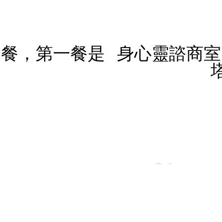
N
e
四餐，第一餐是
身心靈諮商室
x
t
d