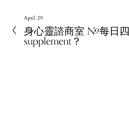
April 29
P
r
身心靈諮商室 #每日
e
supplement？
v
i
o
u
s
© 2023 Women In Work Limited. All rights reserve