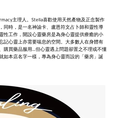
harmacy主理人。Stella喜歡使用天然產物及正念製作
，同時，是一名神諭卡、盧恩符文占卜師和靈性導
靈性工作，開設心靈藥房是為身心靈提供療癒的小
忘記心靈上亦需要喘息的空間。大多數人在身體有
、購買藥品服用…但心靈遇上問題卻置之不理或不懂
就如本店名字一樣，專為身心靈而設的「藥房」誕