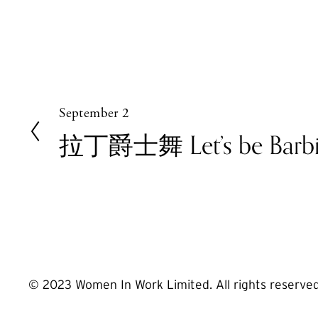
September 2
P
r
拉丁爵士舞 Let’s be Barb
e
v
i
o
u
s
© 2023 Women In Work Limited. All rights reserve