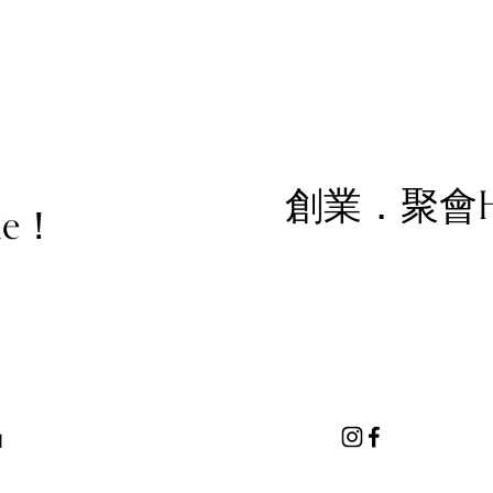
N
e
創業．聚會Happ
ie！
x
t
d