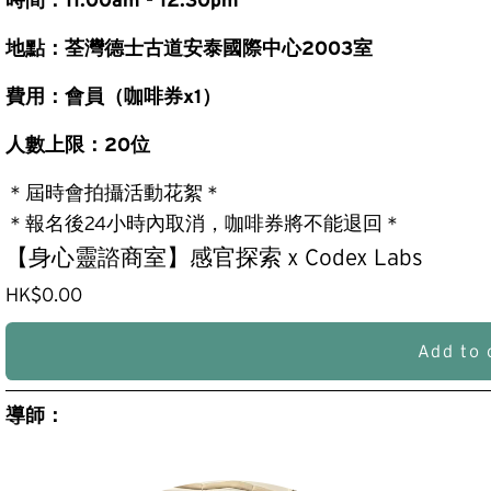
地點：荃灣德士古道安泰國際中心2003室
費用：會員（咖啡券x1）
人數上限：20位
＊屆時會拍攝活動花絮＊
＊報名後24小時內取消，咖啡券將不能退回＊
【身心靈諮商室】感官探索 x Codex Labs
HK$0.00
Add to 
導師：