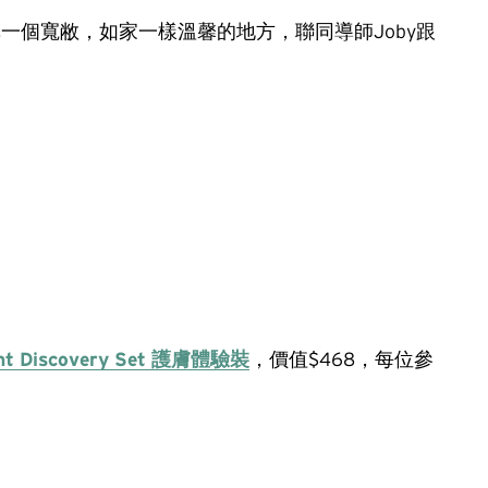
心選擇一個寬敝，如家一樣溫馨的地方，聯同導師Joby跟
nt Discovery Set 護膚體驗裝
，價值$468，每位參