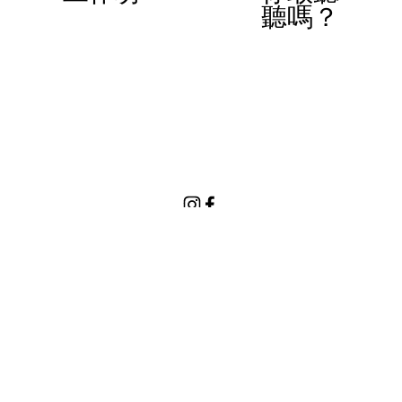
i
聽嗎？
o
u
s
© 2023 Women In Work Limited. All rights reserved
Terms of use
Privacy Policy