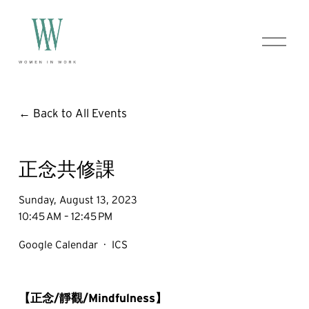
O
p
e
n
M
e
Back to All Events
n
u
正念共修課
Sunday, August 13, 2023
10:45 AM
12:45 PM
Google Calendar
ICS
【正念/靜觀/Mindfulness】