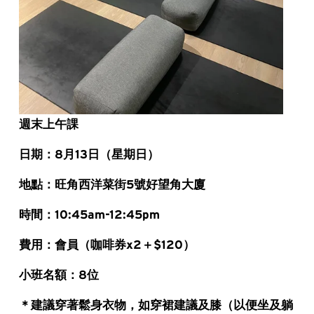
週末上午課
日期：8月13日（星期日）
地點：旺角西洋菜街5號好望角大廈
時間：10:45am-12:45pm
費用：會員（咖啡券x2＋$120）
小班名額：8位
＊建議穿著鬆身衣物，如穿裙建議及膝（以便坐及躺