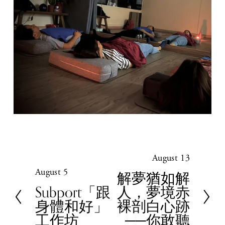
August 13
N
August 5
e
P
解夢猶如解
x
r
Subport「跟
人，夢境赤
t
e
身體和好」
裸剖白心跡
v
工作坊
──你敢聽