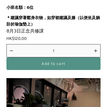
小班名額：6位
＊建議穿著鬆身衣物，如穿裙建議及膝（以便坐及躺
卧於瑜伽墊上）
8月3日正念共修課
HK$120.00
Add to cart