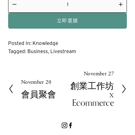
立即選購
Posted In:
Knowledge
Tagged:
Business
,
Livestream
November 27
N
November 20
e
P
創業工作坊
x
r
會員聚會
x
t
e
Ecommerce
v
i
o
u