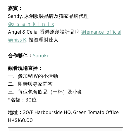
嘉賓：
Sandy, 原創服裝品牌及獨家品牌代理
@x_s_a_n_k_i_n_i_x
Angel & Celia, 香港原創設計品牌 
@femance_official
@miss K
, 投資理財達人 
合作夥伴：
Sanuker
觀看現場直播：
一、參加WIW的小活動
二、即時與專家問答
三、每位包含飲品（一杯）及小食
*名額：30位
地址：
20/F Harbourside HQ, Green Tomato Office
HK$160.00