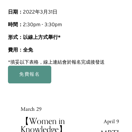
日期：
2022年3月31日 
時間：
2:30pm - 3:30pm
形式：以線上方式舉行*
費用：全免
*填妥以下表格，線上連結會於報名完成後發送
免費報名
March 29
P
r
【Women in
April 9
N
e
Knowledge】
e