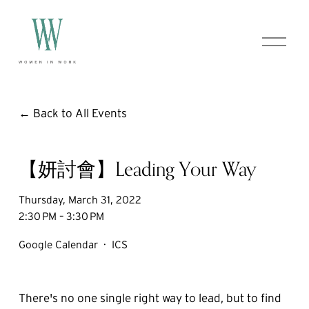
O
p
e
n
M
e
Back to All Events
n
u
【妍討會】Leading Your Way
Thursday, March 31, 2022
2:30 PM
3:30 PM
Google Calendar
ICS
There's no one single right way to lead, but to find 