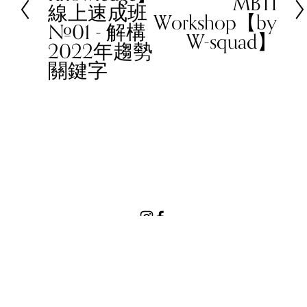
MBTI
v
線上速成班
x
Workshop【by
i
#01 - 解構
t
W-squad】
o
2022年趨勢
u
關鍵字
s
© 2023 Women In Work Limited. All rights reserved
Terms of use
Privacy Policy