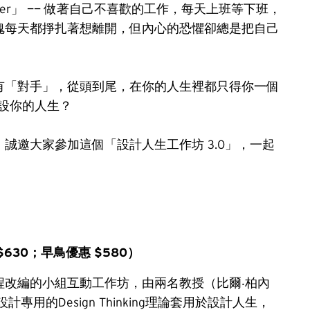
r」 —— 做著自己不喜歡的工作，每天上班等下班，
魂每天都掙扎著想離開，但內心的恐懼卻總是把自己
「對手」，從頭到尾，在你的人生裡都只得你一個 
重設你的人生？
誠邀大家參加這個「設計人生工作坊 3.0」，一起
630；早鳥優惠 $580）
程改編的小組互動工作坊，由兩名教授（比爾‧柏內
。用設計專用的Design Thinking理論套用於設計人生，