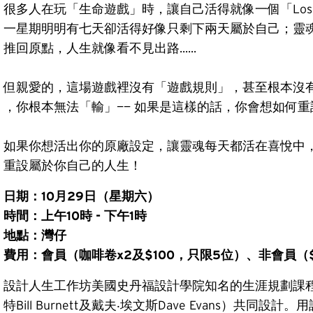
很多人在玩「生命遊戲」時，讓自己活得就像一個「Lose
一星期明明有七天卻活得好像只剩下兩天屬於自己；靈
推回原點，人生就像看不見出路......
但親愛的，這場遊戲裡沒有「遊戲規則」，甚至根本沒有
，你根本無法「輸」—— 如果是這樣的話，你會想如何
如果你想活出你的原廠設定，讓靈魂每天都活在喜悅中，
重設屬於你自己的人生！
日期：10月29日（星期六）
時間：上午10時 - 下午1時
地點：灣仔
費用：會員（咖啡卷x2及$100，只限5位）、非會員（$
設計人生工作坊美國史丹福設計學院知名的生涯規劃課
特Bill Burnett及戴夫‧埃文斯Dave Evans）共同設計