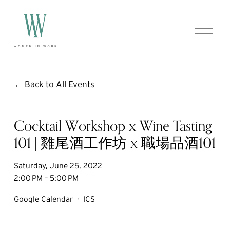
O
p
e
n
M
e
Back to All Events
n
u
Cocktail Workshop x Wine Tasting
101 | 雞尾酒工作坊 x 職場品酒101
Saturday, June 25, 2022
2:00 PM
5:00 PM
Google Calendar
ICS