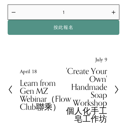
按此報名
July 9
N
e
'Create Your
April 18
P
x
Own'
r
Learn from
t
Handmade
e
Gen MZ
Soap
v
Webinar（Flow
Workshop
i
Club聯乘）
個人化手工
o
皂工作坊
u
s