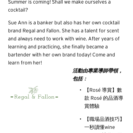
Summer is coming! Shall we make ourselves a 
cocktail?
Sue Ann is a banker but also has her own cocktail 
brand Regal and Fallon. She has a talent for scent 
and always need to work with wine. After years of 
learning and practicing, she finally became a 
bartender with her own brand today! Come and 
learn from her!
活動由專業導師帶領，
包括：
【Rosé 導賞】數
款 Rosé 的品酒導
賞體驗
【職場品酒技巧】
一秒讀懂wine 