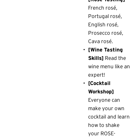
French rosé, 
Portugal rosé, 
English rosé, 
Prosecco rosé, 
Cava rosé.
[Wine Tasting 
Skills]
 Read the 
wine menu like an 
expert!
[Cocktail 
Workshop]
Everyone can 
make your own 
cocktail and learn 
how to shake 
your ROSE-