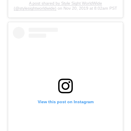
A post shared by Style Sight WorldWide
(@stylesightworldwide)
on
Nov 20, 2019 at 8:02am PST
View this post on Instagram