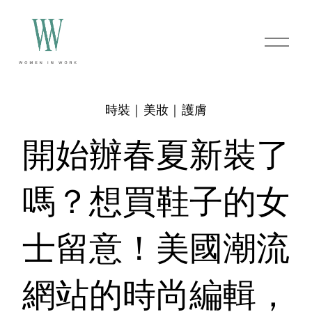
O
p
e
n
M
e
時裝｜美妝｜護膚
n
u
開始辦春夏新裝了
嗎？想買鞋子的女
士留意！美國潮流
網站的時尚編輯，