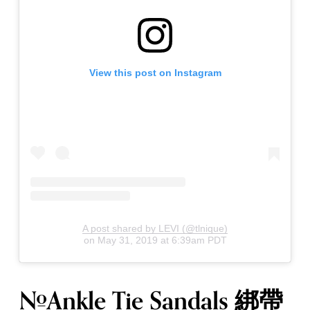
View this post on Instagram
A post shared by LEVI (@tlnique)
on
May 31, 2019 at 6:39am PDT
#Ankle Tie Sandals 綁帶