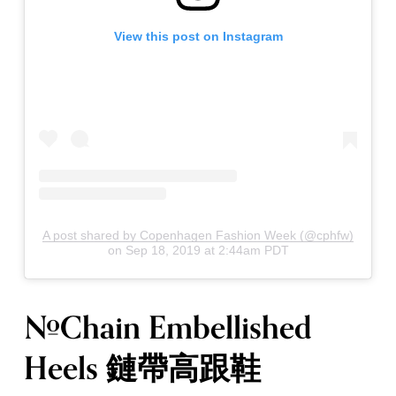
View this post on Instagram
A post shared by Copenhagen Fashion Week (@cphfw)
on
Sep 18, 2019 at 2:44am PDT
#Chain Embellished
Heels 鏈帶高跟鞋