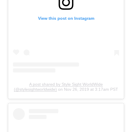
View this post on Instagram
A post shared by Style Sight WorldWide
(@stylesightworldwide)
on
Nov 26, 2019 at 3:17am PST