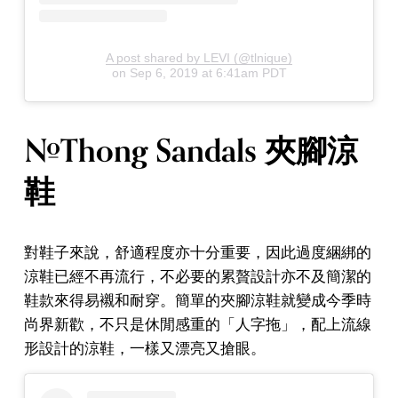
A post shared by LEVI (@tlnique)
on
Sep 6, 2019 at 6:41am PDT
#Thong Sandals 夾腳涼
鞋
對鞋子來說，舒適程度亦十分重要，因此過度綑綁的
涼鞋已經不再流行，不必要的累贅設計亦不及簡潔的
鞋款來得易襯和耐穿。簡單的夾腳涼鞋就變成今季時
尚界新歡，不只是休閒感重的「人字拖」，配上流線
形設計的涼鞋，一樣又漂亮又搶眼。