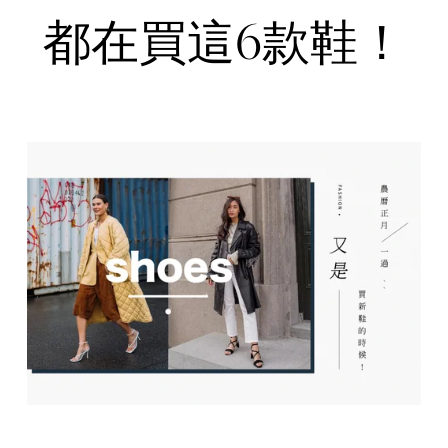
都在買這6款鞋！