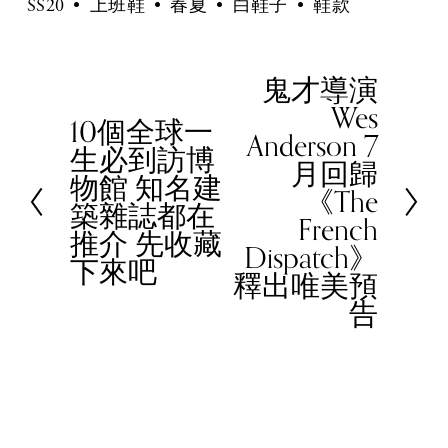
SS20
上班鞋
春夏
白鞋子
鞋款
鬼才導演
N
Wes
e
10個全球一
P
Anderson 7
x
生必到訪博
r
月回歸
t
物館 知名建
e
《The
築雜誌都在
v
French
推介 先收藏
i
Dispatch》
下來吧
o
釋出唯美預
u
告
s