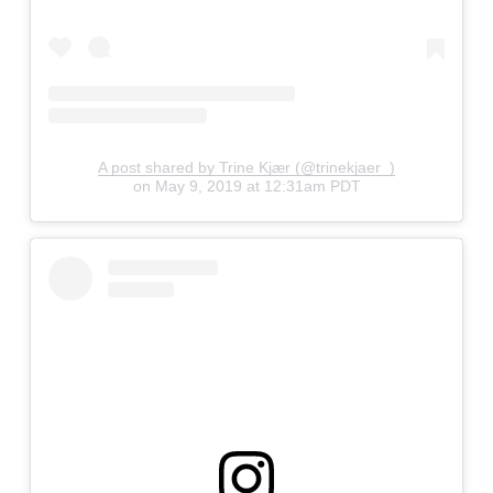
A post shared by Trine Kjær (@trinekjaer_)
on
May 9, 2019 at 12:31am PDT