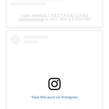
A post shared by T H E S T R E E T L A N D
(@thestreetland)
on
Jul 3, 2019 at 2:27am PDT
View this post on Instagram