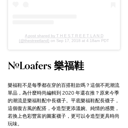
A post shared by T H E S T R E E T L A N D
(@thestreetland)
on
Sep 17, 2018 at 4:18am PDT
#Loafers 樂福鞋
樂福鞋不是每季都在穿的百搭鞋款嗎？這個不死潮流
單品，為什麼時尚編輯到 2020 年還在推？原來今季
的潮流是樂福鞋配中長襪子。平底樂福鞋配長襪子，
這個復古風的配搭，令造型更添溫婉、純情的感覺，
若換上色彩豐富的圖案襪子，更可以令造型更具時尚
玩味。