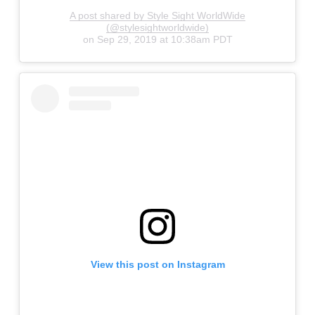
A post shared by Style Sight WorldWide
(@stylesightworldwide)
on
Sep 29, 2019 at 10:38am PDT
View this post on Instagram