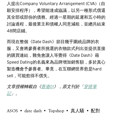
人提出Company Voluntary Arrangement (CVA)（自
願安排程序），希望能達成協議，以另一種形式償還
其全部或部份的債務。經過一星期的延遲和五小時的
討論過程，最後業主和債權人同意減租，並總共結束
48間店鋪。
而現在整個《Date Dash》節目幾乎圍繞品牌的衣
服，又會將參賽者所挑選的衣物款式列出並提供直接
的購買連結，難免會讓人等覺得《Date Dash》藉
Speed Dating的名義來為品牌增加銷售額，多於真心
製造機會予參賽者。畢竟，在互聯網世界愈是hard
sell，可能愈得不償失。
文章授權轉載自《
香港01
》，原文刊於「
穿搭筆
記
」。
ASOS
date dash
Topshop
真人騷
配對