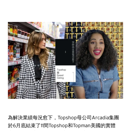
為解決業績每況愈下，Topshop母公司Arcadia集團
於6月底結束了11間Topshop和Topman美國的實體