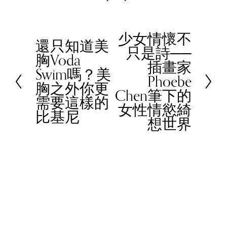
少女情懷不
N
還只知道美
P
只是詩──
e
胸Voda
r
插畫家
x
Swim嗎？美
e
Phoebe
t
胸之外你更
v
Chen筆下的
需要這樣的
i
女性情慾綺
比基尼
o
想世界
u
s