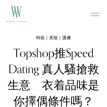
O
p
e
n
M
e
時裝｜美妝｜護膚
n
u
Topshop推Speed
Dating 真人騷搶救
生意 衣着品味是
你擇偶條件嗎？