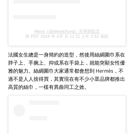
Alexa（@alexachung）分享的貼文
於
PDT 2018 年 4月 月 12 日 上午 2:52
張貼
法國女生總是一身簡約的造型，然後用絲綢圍巾系在
脖子上、手腕上、抑或系在手袋上，就能突顯女性優
雅的魅力。絲綢圍巾大家通常都會想到 Hermès，不
過不是人人捨得買，其實現在有不少小眾品牌都推出
高質的絲巾，一樣有異曲同工之效。