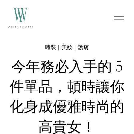
O
p
e
n
M
e
時裝｜美妝｜護膚
n
u
今年務必入手的 5
件單品，頓時讓你
化身成優雅時尚的
高貴女！