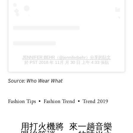
JENNIFER BEHR（@jenniferbehr）分享的貼文
於
PST 2018 年 11月 月 30 日 上午 4:33
張貼
Source: Who Wear What
Fashion Tips
Fashion Trend
Trend 2019
用打火機將
來一趟音樂
P
N