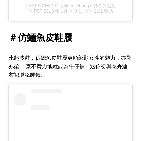
THAT’S CHONG（@thatschong）分享的貼文
於
PST 2018 年 1月 月 9 日 上午 2:21
張貼
＃仿鱷魚皮鞋履
比起波鞋，仿鱷魚皮鞋履更能彰顯女性的魅力，亦剛
亦柔， 毫不費力地就能為牛仔褲、迷你裙與花卉連
衣裙增添帥氣。