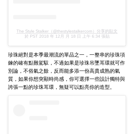
The Style Stalker（@thestylestalkercom）分享的貼文
於
PST 2018 年 12月 月 18 日 上午 6:34
張貼
珍珠絕對是本季最潮流的單品之一，一整串的珍珠項
鍊的確有點難駕馭，不過如果是珍珠吊墜耳環就可作
別論，不俗氣之餘，反而能多添一份高貴成熟的氣
質，如果你想突顯時尚感，你可選擇一些設計獨特與
誇張一點的珍珠耳環，無疑可以點亮你的造型。