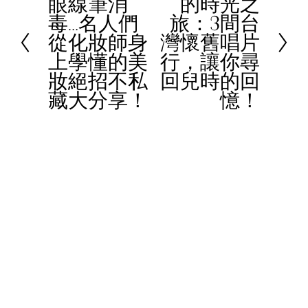
眼線筆消
的時光之
r
e
毒…名人們
旅：3間台
e
x
從化妝師身
灣懷舊唱片
v
t
上學懂的美
行，讓你尋
i
妝絕招不私
回兒時的回
o
藏大分享！
憶！
u
s