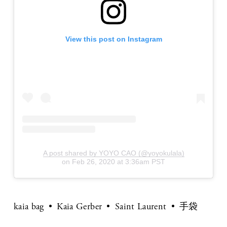
View this post on Instagram
A post shared by YOYO CAO (@yoyokulala)
on
Feb 26, 2020 at 3:36am PST
kaia bag
Kaia Gerber
Saint Laurent
手袋