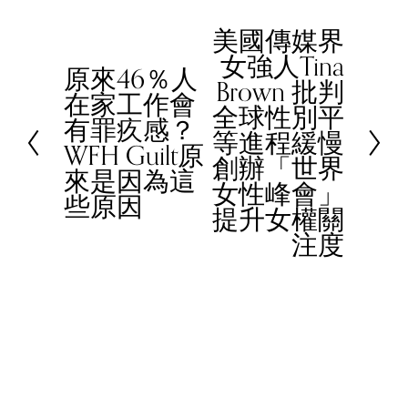
美國傳媒界
N
女強人Tina
e
原來46％人
P
Brown 批判
x
在家工作會
r
全球性別平
t
有罪疚感？
e
等進程緩慢
WFH Guilt原
v
創辦「世界
來是因為這
i
女性峰會」
些原因
o
提升女權關
u
注度
s