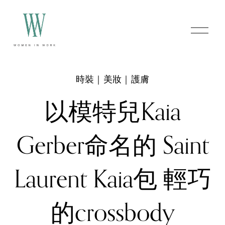
O
p
e
n
M
e
時裝｜美妝｜護膚
n
u
以模特兒Kaia
Gerber命名的 Saint
Laurent Kaia包 輕巧
的crossbody