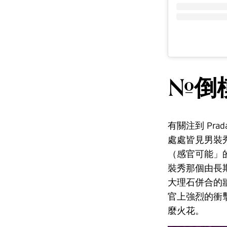
#倒模
有關注到 Pr
處處皆見男裝秀的
（感官可能」的
裝秀那個由長期合
大理石併合的
官上強烈的衝
麼火花。