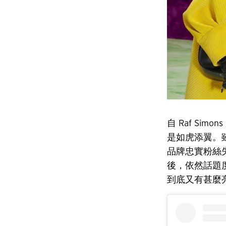
自 Raf Sim
是如虎添翼。雖
品牌忠實粉絲失
後，依然話題度
到底又有甚麼