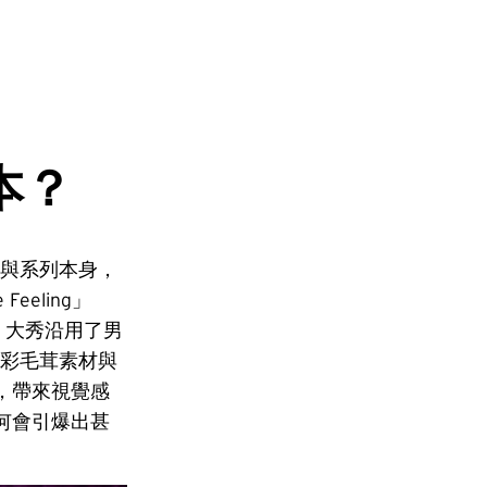
本？
大秀與系列本身，
eling」
，大秀沿用了男
俏色彩毛茸素材與
，帶來視覺感
何會引爆出甚