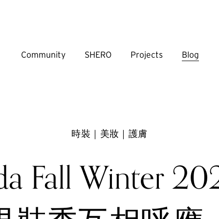
Community
SHERO
Projects
Blog
時裝｜美妝｜護膚
da Fall Winter 2