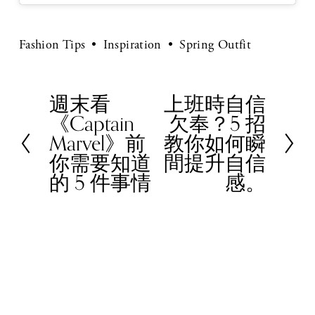
Fashion Tips
Inspiration
Spring Outfit
週末看
上班時自信
P
N
《Captain
欠奉？5 招
r
e
Marvel》前
教你如何瞬
e
x
你需要知道
間提升自信
v
t
的 5 件事情
感。
i
o
u
s