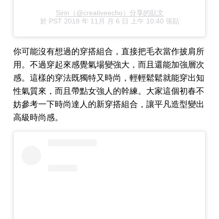
Sirin（@creativeecho）分享的貼文
於
PST 2018 年 11月 月 6 日 上午 10:40
張貼
你可能沒有想過的穿搭組合，直接把毛衣當作披肩所
用。不過穿起來感覺氣場變強大，而且還能加強層次
感。這樣的穿法既獨特又時尚，輕輕鬆鬆就能穿出知
性氣質來，而且帶點女強人的幹練。大家這個初春不
妨參考一下時尚達人的新穿搭組合，讓平凡造型變出
高級時尚感。