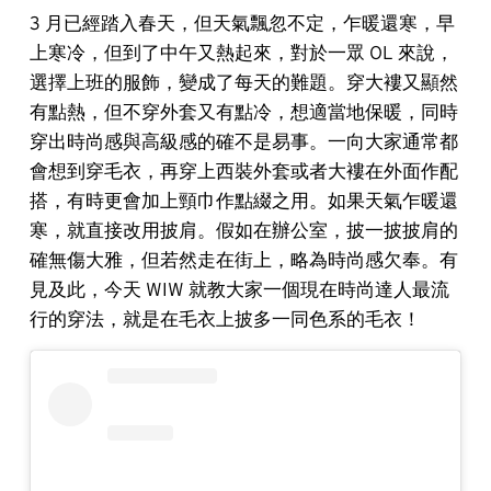
3 月已經踏入春天，但天氣飄忽不定，乍暖還寒，早
上寒冷，但到了中午又熱起來，對於一眾 OL 來說，
選擇上班的服飾，變成了每天的難題。穿大褸又顯然
有點熱，但不穿外套又有點冷，想適當地保暖，同時
穿出時尚感與高級感的確不是易事。一向大家通常都
會想到穿毛衣，再穿上西裝外套或者大褸在外面作配
搭，有時更會加上頸巾作點綴之用。如果天氣乍暖還
寒，就直接改用披肩。假如在辦公室，披一披披肩的
確無傷大雅，但若然走在街上，略為時尚感欠奉。有
見及此，今天 WIW 就教大家一個現在時尚達人最流
行的穿法，就是在毛衣上披多一同色系的毛衣！