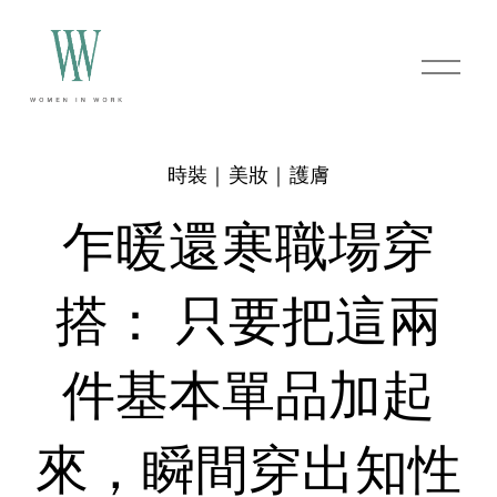
O
p
e
n
M
e
時裝｜美妝｜護膚
n
u
乍暖還寒職場穿
搭： 只要把這兩
件基本單品加起
來，瞬間穿出知性