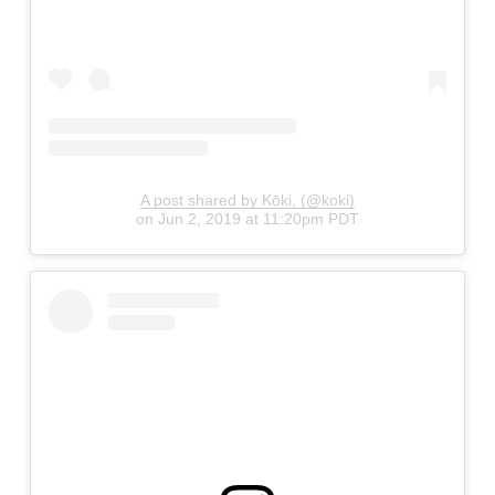
A post shared by Kōki, (@koki)
on
Jun 2, 2019 at 11:20pm PDT