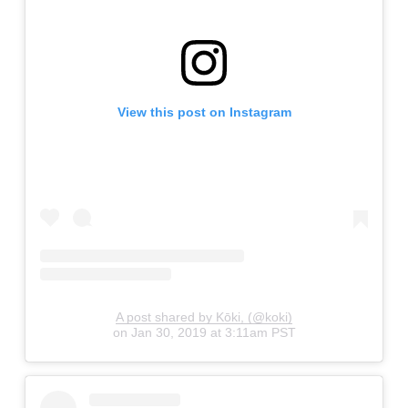
View this post on Instagram
A post shared by Kōki, (@koki)
on
Jan 30, 2019 at 3:11am PST