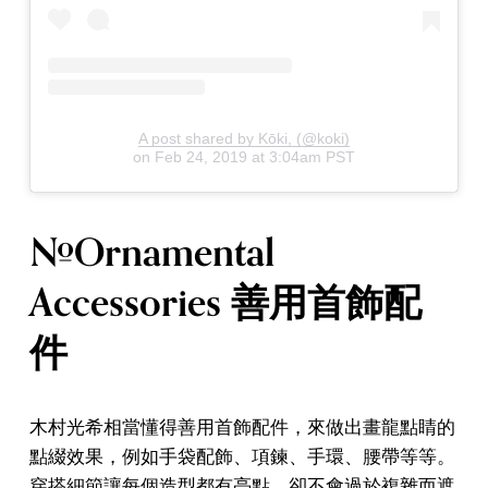
A post shared by Kōki, (@koki)
on
Feb 24, 2019 at 3:04am PST
#Ornamental
Accessories 善用首飾配
件
木村光希相當懂得善用首飾配件，來做出畫龍點睛的
點綴效果，例如手袋配飾、項鍊、手環、腰帶等等。
穿搭細節讓每個造型都有亮點，卻不會過於複雜而遮