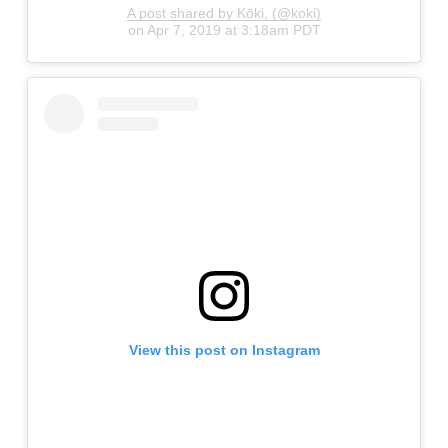
A post shared by Kōki, (@koki)
on
Apr 7, 2019 at 3:18am PDT
View this post on Instagram