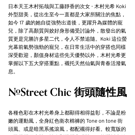
日本天王木村拓哉與工藤靜香的次女 - 木村光希 Koki
外型甜美，從出生至今一直都是大家所關注的焦點，
如今 17 歲的她自從強勢出道後，更躍升為媒體的寵
兒，除了高顏質與姣好身形備受討論外，散發出的氣
質更是完勝許多星二代，令人不禁追隨。Koki 這位螢
光幕前氣勢強勁的寵兒，在日常生活中的穿搭也同樣
深受歡迎，顏值身材這些先天優勢以外，木村光希更
掌握以下五大穿搭重點，襯托天然仙氣與青春活潑氣
息。
#Street Chic 街頭隨性風
各種色彩在木村光希身上都顯得相得益彰，不論是粉
嫩的運動風，全身紅色衛衣棉褲的 Tone on tone 街
頭風、或是暗黑系搖滾風，都配襯得好看。較寬版的