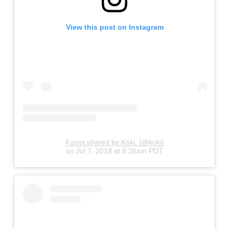
View this post on Instagram
A post shared by Kōki, (@koki)
on
Jul 7, 2018 at 6:26am PDT