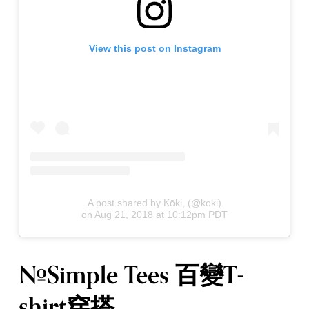
View this post on Instagram
A post shared by Kōki, (@koki)
on
Aug 21, 2018 at 10:12pm PDT
#Simple Tees 百變T-
shirt穿搭