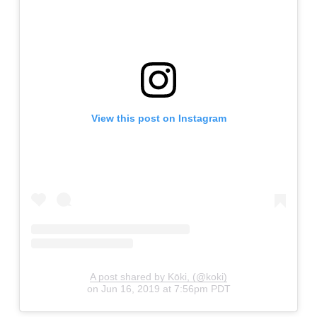
View this post on Instagram
A post shared by Kōki, (@koki)
on
Jun 16, 2019 at 7:56pm PDT