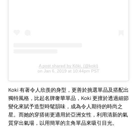
A post shared by Kōki, (@koki)
on
Jan 6, 2019 at 10:44pm PST
Koki 有著令人欣羨的身型，更善於挑選單品及搭配出
獨特風格，比起名牌奢華單品，Koki 更擅於透過細節
變化來賦予造型時髦韻味，成為令人期待的時尚之
星。而她的穿搭術更適用於亞洲女性，利用清新的氣
質穿出氣場，以用簡單的主角單品來吸引目光。