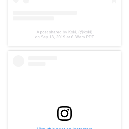
A post shared by Kōki, (@koki)
on
Sep 13, 2019 at 6:38am PDT
View this post on Instagram