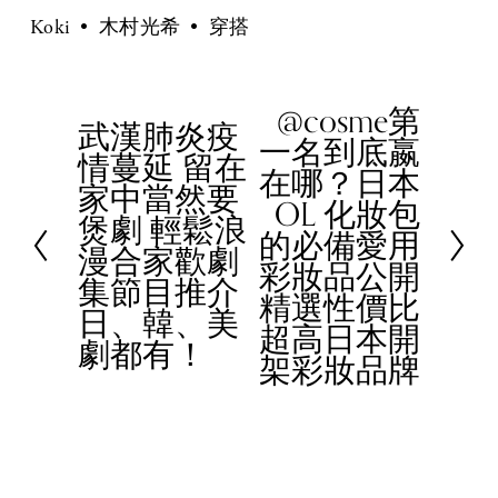
Koki
木村光希
穿搭
@cosme第
N
武漢肺炎疫
P
一名到底嬴
e
情蔓延 留在
r
在哪？日本
x
家中當然要
e
OL 化妝包
t
煲劇 輕鬆浪
v
的必備愛用
漫合家歡劇
i
彩妝品公開
集節目推介
o
精選性價比
日、韓、美
u
超高日本開
劇都有！
s
架彩妝品牌