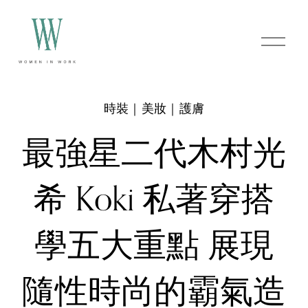
O
p
e
n
M
e
時裝｜美妝｜護膚
n
u
最強星二代木村光
希 Koki 私著穿搭
學五大重點 展現
隨性時尚的霸氣造