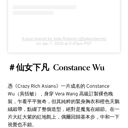
A post shared by Julia Roberts (@juliaroberrts)
on
Jan 7, 2019 at 5:47pm PST
＃仙女下凡
Constance Wu
憑《Crazy Rich Asians》一片成名的 Constance
Wu（吳恬敏），身穿 Vera Wang 高級訂製裸色晚
裝，乍看平平無奇，但其純粹的緊身胸衣和橙色天鵝
絨緞帶，點綴了整個造型，絕對是魔鬼在細節。在一
片大紅大紫的紅地氈上，偶爾回歸基本步，中和一下
視覺也不錯。