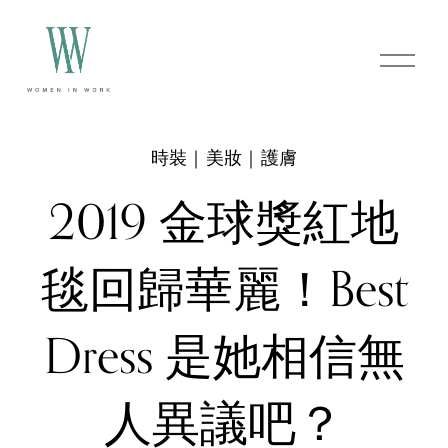
O
p
e
n
M
e
時裝｜美妝｜護膚
n
u
2019 金球獎紅地
毯回歸華麗！Best
Dress 是她相信無
人異議吧？