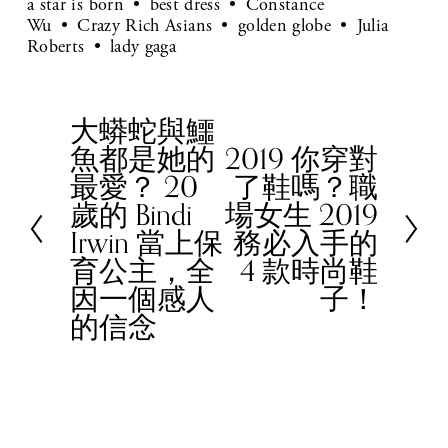
a star is born
best dress
Constance
Wu
Crazy Rich Asians
golden globe
Julia
Roberts
lady gaga
大蟒蛇與鱷
P
魚都是她的
2019 你穿對
r
N
最愛？ 20
了鞋嗎？職
e
e
歲的 Bindi
場女生 2019
v
x
Irwin 當上保
務必入手的
i
t
育公主，全
4 款時尚鞋
o
因一個感人
子！
u
的信念
s