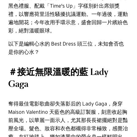
黑色禮服、配戴「Time's Up」字樣別針出席頒獎
禮，以響應荷里活性騷擾抗議運動。一年過後，運動
遍地開花；今年改用手環示意，盛會回歸一片繽紛色
彩，絕對溫暖眼球。
以下是編輯心水的 Best Dress 頭三位，未知會否也
是你的心水？
＃接近無限溫暖的藍 Lady
Gaga
奪得最佳電影歌曲卻失落影后的 Lady Gaga，身穿
Maison Valentino 天藍色的高級訂製服，刻意收起胸
前風光，以華麗一面示人，尤其那長長裙擺絕對是豔
壓全場。髮色、妝容和衣色都襯得非常極致，感覺冶
癒，在紅地毯上，猶如漆黑中的螢火蟲一樣鮮明出