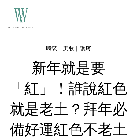
O
p
e
n
M
e
時裝｜美妝｜護膚
n
u
新年就是要
「紅」！誰說紅色
就是老土？拜年必
備好運紅色不老土