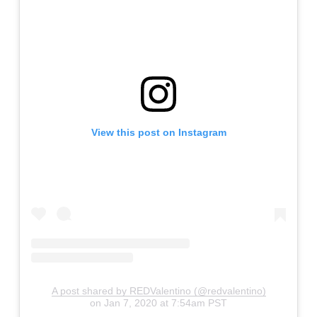
View this post on Instagram
A post shared by REDValentino (@redvalentino)
on
Jan 7, 2020 at 7:54am PST