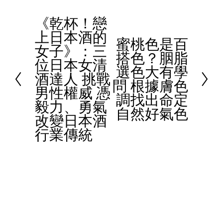
《乾杯！戀
P
上日本酒的
r
蜜桃色是百
N
女子》：三
e
搭色？胭脂
e
位日本女清
v
選色大有學
x
酒達人 挑戰
i
問 根據膚色
t
男性權威 憑
o
調找出命定
毅力、勇氣
u
自然好氣色
改變日本酒
s
行業傳統