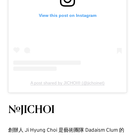
View this post on Instagram
A post shared by JICHOI® (@jichoinet)
#JICHOI
創辦人 Ji Hyung Choi 是藝術團隊 Dadaism Clum 的