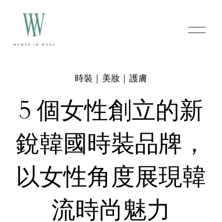
O
p
e
n
M
e
時裝｜美妝｜護膚
n
u
5 個女性創立的新
銳韓國時裝品牌，
以女性角度展現韓
流時尚魅力