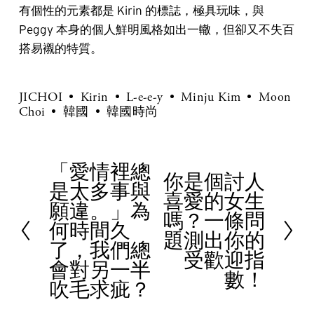
有個性的元素都是 Kirin 的標誌，極具玩味，與
Peggy 本身的個人鮮明風格如出一轍，但卻又不失百
搭易襯的特質。
JICHOI
Kirin
L-e-e-y
Minju Kim
Moon
Choi
韓國
韓國時尚
「愛情裡總
P
你是個討人
N
是太多事與
r
喜愛的女生
e
願違。」為
e
嗎？一條問
x
何時間久
v
題測出你的
t
了，我們總
i
受歡迎指
會對另一半
o
數！
吹毛求疵？
u
s