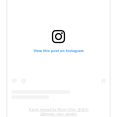
View this post on Instagram
A post shared by Moon Choi_문초이
(@moon_choi_studio)