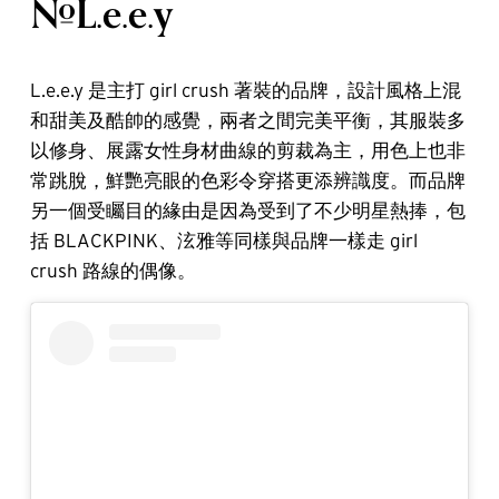
#L.e.e.y
L.e.e.y 是主打 girl crush 著裝的品牌，設計風格上混
和甜美及酷帥的感覺，兩者之間完美平衡，其服裝多
以修身、展露女性身材曲線的剪裁為主，用色上也非
常跳脫，鮮艷亮眼的色彩令穿搭更添辨識度。而品牌
另一個受矚目的緣由是因為受到了不少明星熱捧，包
括 BLACKPINK、泫雅等同樣與品牌一樣走 girl
crush 路線的偶像。