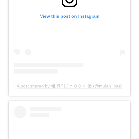
View this post on Instagram
A post shared by 배 윤영 / ＹＯＯＮ 💟 (@mulan_bae)