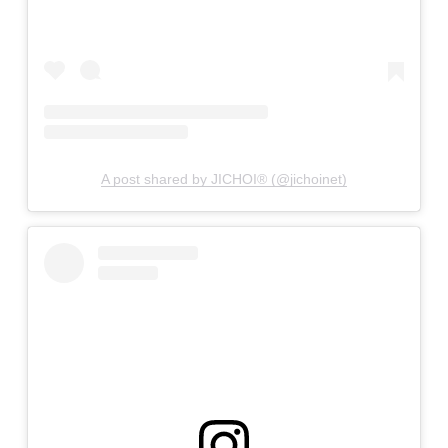
A post shared by JICHOI® (@jichoinet)